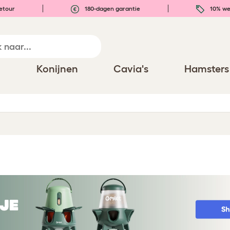
etour
180-dagen garantie
10% we
n
Konijnen
Cavia's
Hamsters