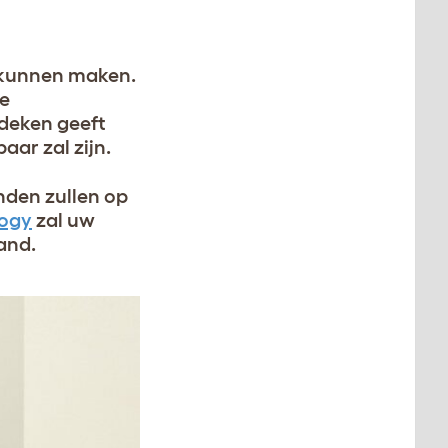
 kunnen maken.
xe
 deken geeft
ar zal zijn.
nden zullen op
ogy
zal uw
mand
.