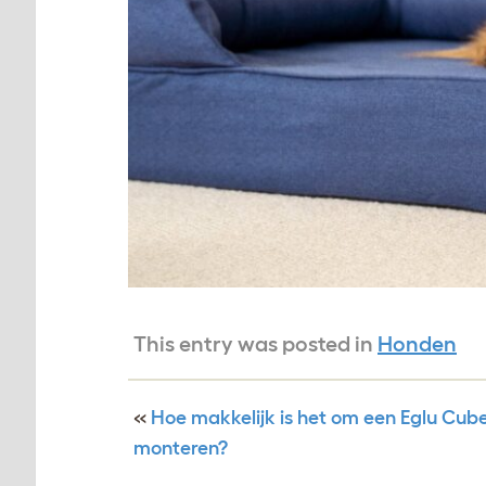
This entry was posted in
Honden
«
Hoe makkelijk is het om een Eglu Cub
monteren?