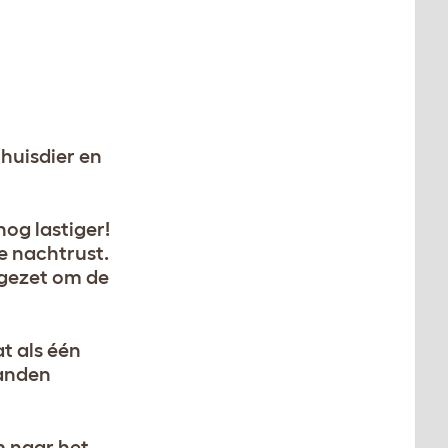
huisdier en
nog lastiger!
e nachtrust.
 gezet om de
t als één
anden
m naar het