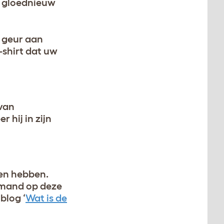
n gloednieuw
 geur aan
-shirt dat uw
 van
 hij in zijn
ren hebben.
 mand op deze
blog ‘
Wat is de