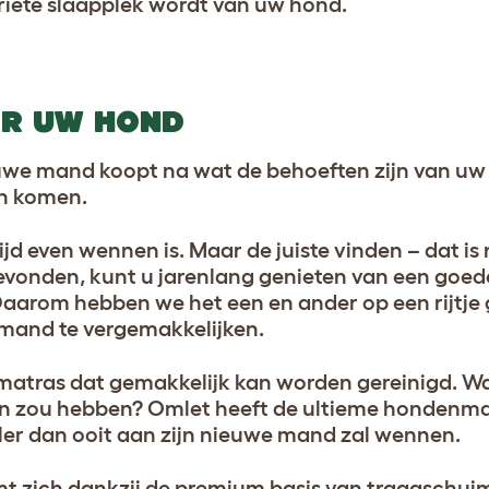
riete slaapplek wordt van uw hond
.
R UW HOND
we mand koopt na wat de behoeften zijn van uw 
n komen.
jd even wennen is. Maar de juiste vinden – dat is 
gevonden, kunt u jarenlang genieten van een goed
Daarom hebben we het een en ander op een rijtje
mand te vergemakkelijken.
atras dat gemakkelijk kan worden gereinigd. Wa
n zou hebben? Omlet heeft de ultieme hondenm
er dan ooit aan zijn nieuwe mand zal wennen.
t zich dankzij de premium basis van traagschui