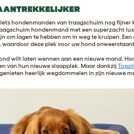
AANTREKKELIJKER
Omlets hondenmanden van traagschuim nog fijner
traagschuim hondenmand met een superzacht lu
n om lagen te hebben om in weg te kruipen. Een
 waardoor deze plek voor uw hond onweerstaanba
w hond wilt laten wennen aan een nieuwe mand. Ho
n van hun nieuwe slaapplek. Maar dankzij
Topol
 genieten heerlijk wegdommelen in zijn nieuwe 