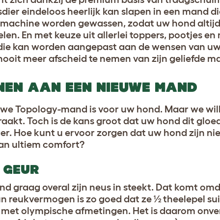
ier eindeloos heerlijk kan slapen in een mand di
smachine worden gewassen, zodat uw hond altijd 
n. En met keuze uit allerlei toppers, pootjes en 
 die kan worden aangepast aan de wensen van uw
nooit meer afscheid te nemen van zijn geliefde m
NEN AAN EEN NIEUWE MAND
euwe Topology-mand is voor uw hond. Maar we will
aakt. Toch is de kans groot dat uw hond dit gloe
ger. Hoe kunt u ervoor zorgen dat uw hond zijn n
van ultiem comfort?
 GEUR
ond graag overal zijn neus in steekt. Dat komt o
 reukvermogen is zo goed dat ze ½ theelepel su
met olympische afmetingen. Het is daarom onver