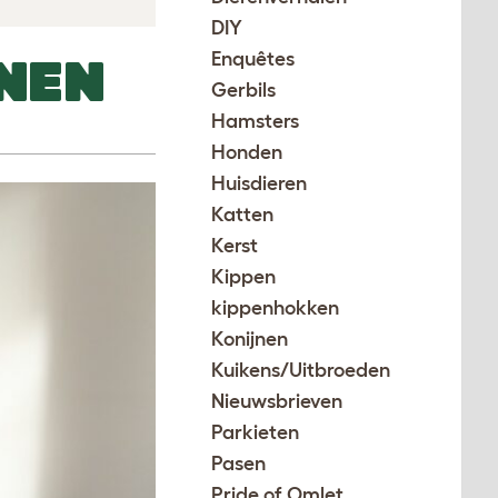
DIY
Enquêtes
NEN
Gerbils
Hamsters
Honden
Huisdieren
Katten
Kerst
Kippen
kippenhokken
Konijnen
Kuikens/Uitbroeden
Nieuwsbrieven
Parkieten
Pasen
Pride of Omlet