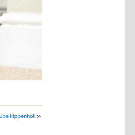
Cube kippenhok
»