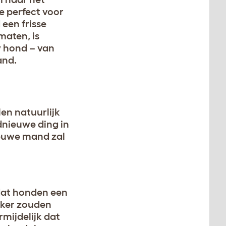
e perfect voor
een frisse
maten, is
 hond – van
and.
en natuurlijk
dnieuwe ding in
ieuwe mand zal
mdat honden een
iker zouden
mijdelijk dat