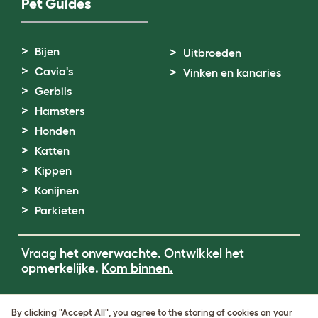
Pet Guides
Bijen
Uitbroeden
Cavia's
Vinken en kanaries
Gerbils
Hamsters
Honden
Katten
Kippen
Konijnen
Parkieten
Vraag het onverwachte. Ontwikkel het
opmerkelijke.
Kom binnen.
Terms of Use
By clicking "Accept All", you agree to the storing of cookies on your
Cookie & Privacy Policy