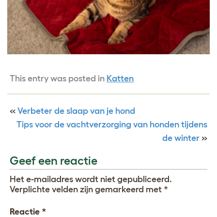
This entry was posted in
Katten
«
Verbeter de slaap van je hond
Tips voor de vachtverzorging van honden tijdens
de winter
»
Geef een reactie
Het e-mailadres wordt niet gepubliceerd.
Verplichte velden zijn gemarkeerd met
*
Reactie
*