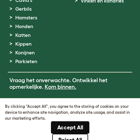
Vinken en kanaries
Gerbils
Hamsters
Honden
Katten
Kippen
Konijnen
Parkieten
Vraag het onverwachte. Ontwikkel het
opmerkelijke.
Kom binnen.
Terms of Use
By clicking "Accept All", you agree to the storing of cookies on your
Cookie & Privacy Policy
device to enhance site navigation, analyze site usage, and assist in
Cookie Settings
our marketing efforts.
Sitemap
Accept All
BTW-nummer: DE317631106
KvK-nummer: 05028498