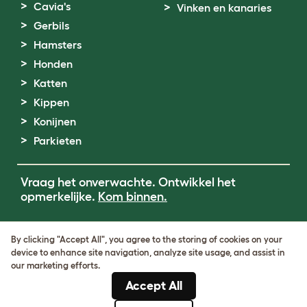
Cavia's
Vinken en kanaries
Gerbils
Hamsters
Honden
Katten
Kippen
Konijnen
Parkieten
Vraag het onverwachte. Ontwikkel het
opmerkelijke.
Kom binnen.
Terms of Use
By clicking "Accept All", you agree to the storing of cookies on your
Cookie & Privacy Policy
device to enhance site navigation, analyze site usage, and assist in
Cookie Settings
our marketing efforts.
Sitemap
Accept All
BTW-nummer: DE317631106