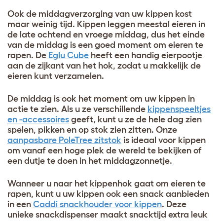
Ook de middagverzorging van uw kippen kost
maar weinig tijd. Kippen leggen meestal eieren in
de late ochtend en vroege middag, dus het einde
van de middag is een goed moment om eieren te
rapen. De
Eglu Cube
heeft een handig eierpootje
aan de zijkant van het hok, zodat u makkelijk de
eieren kunt verzamelen.
De middag is ook het moment om uw kippen in
actie te zien. Als u ze verschillende
kippenspeeltjes
en -accessoires
geeft, kunt u ze de hele dag zien
spelen, pikken en op stok zien zitten. Onze
aanpasbare PoleTree zitstok
is ideaal voor kippen
om vanaf een hoge plek de wereld te bekijken of
een dutje te doen in het middagzonnetje.
Wanneer u naar het kippenhok gaat om eieren te
rapen, kunt u uw kippen ook een snack aanbieden
in een
Caddi snackhouder voor kippen
. Deze
unieke snackdispenser maakt snacktijd extra leuk