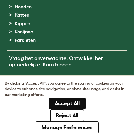
Honden
Katten
Kippen
Konijnen
Parkieten
Vraag het onverwachte. Ontwikkel het
opmerkelijke.
Kom binnen.
Terms of Use
By clicking "Accept All", you agree to the storing of cookies on your
Cookie & Privacy Policy
device to enhance site navigation, analyze site usage, and assist in
Cookie Settings
our marketing efforts.
Sitemap
Accept All
BTW-nummer: DE317631106
KvK-nummer: 05028498
Reject All
© Omlet 2026
Manage Preferences