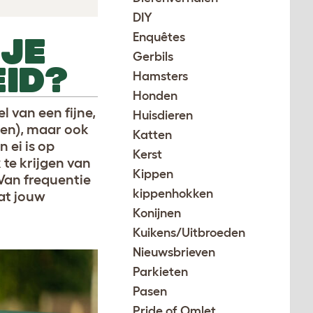
DIY
Enquêtes
 JE
Gerbils
ID?
Hamsters
Honden
l van een fijne,
Huisdieren
den), maar ook
Katten
 ei is op
Kerst
 te krijgen van
Kippen
Van frequentie
kippenhokken
wat jouw
Konijnen
Kuikens/Uitbroeden
Nieuwsbrieven
Parkieten
Pasen
Pride of Omlet