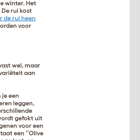
e winter. Het
 De rui kost
r de rui heen
worden voor
 vast wel, maar
variëteit aan
 je een
eren leggen,
rschillende
wordt gefokt uit
 genen voor een
taat een ‘’Olive