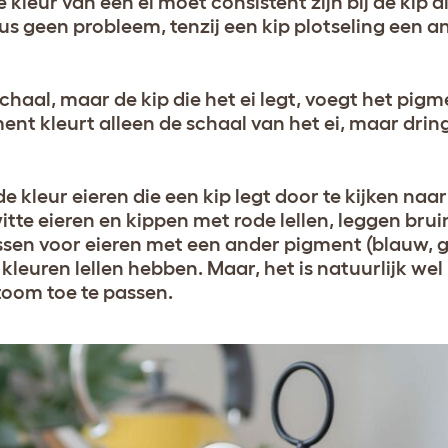
e kleur van een ei moet consistent zijn bij de kip di
dus geen probleem, tenzij een kip plotseling een a
chaal, maar de kip die het ei legt, voegt het pigm
nt kleurt alleen de schaal van het ei, maar dring
e kleur eieren die een kip legt door te kijken naar
tte eieren en kippen met rode lellen, leggen bruin
assen voor eieren met een ander pigment (blauw, g
leuren lellen hebben. Maar, het is natuurlijk we
 toom toe te passen.