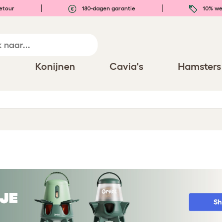
etour
180-dagen garantie
10% we
n
Konijnen
Cavia's
Hamsters