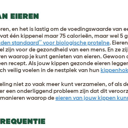
N EIEREN
n, en het is lastig om de voedingswaarde van ee
at één kippenei maar 75 calorieën, maar wel 5 g
uden standaard’’ voor biologische proteïne
. Eiere
l zijn voor de gezondheid van een mens. En ze zij
eren waarop je kunt genieten van eieren. Gewoon 
 een recept. Als jouw kippen gezonde eieren leggen
ich veilig voelen in de nestplek van hun
kippenho
ling niet zo vaak meer kunt verzamelen, of als d
 er een onderliggend probleem zijn dat dit veroor
tal manieren waarop de
eieren van jouw kippen kun
FREQUENTIE