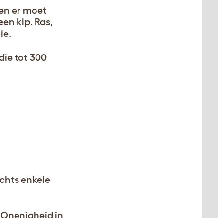
 en er moet
en kip. Ras,
ie.
die tot 300
chts enkele
. Onenigheid in