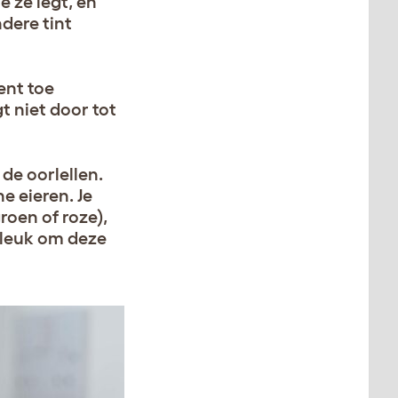
e ze legt, en
ndere tint
ent toe
t niet door tot
 de oorlellen.
e eieren. Je
roen of roze),
l leuk om deze