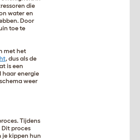
tressoren die
oon water en
 hebben. Door
uin toe te
en met het
ht
, dus als de
t is een
l haar energie
legschema weer
proces. Tijdens
 Dit proces
n je kippen hun