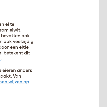
n ei te
ram eiwit.
n bevatten ook
n ook veelzijdig
door een eitje
, betekent dit
k
.
e eieren anders
zaakt. Van
nen wijzen op