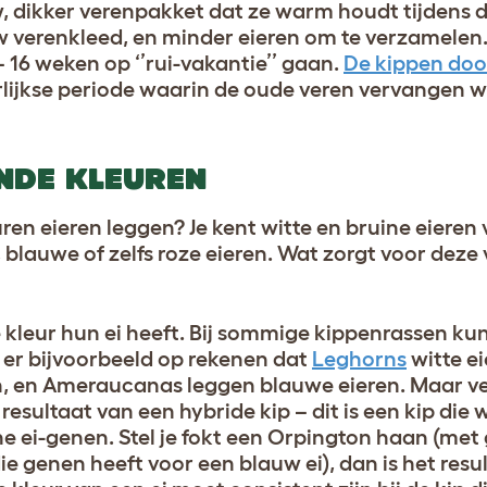
w, dikker verenpakket dat ze warm houdt tijdens d
w verenkleed, en minder eieren om te verzamelen.
– 16 weken op ‘’rui-vakantie’’ gaan.
De kippen doo
arlijkse periode waarin de oude veren vervangen 
ENDE KLEUREN
uren eieren leggen? Je kent witte en bruine eieren
lauwe of zelfs roze eieren. Wat zorgt voor deze 
kleur hun ei heeft. Bij sommige kippenrassen kun
 er bijvoorbeeld op rekenen dat
Leghorns
witte ei
n, en Ameraucanas leggen blauwe eieren. Maar ve
t resultaat van een hybride kip – dit is een kip die 
e ei-genen. Stel je fokt een Orpington haan (met
e genen heeft voor een blauw ei), dan is het resul