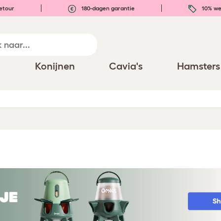
etour
180-dagen garantie
10% we
n
Konijnen
Cavia's
Hamsters