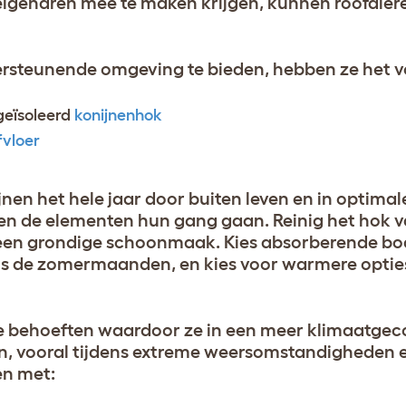
eneigenaren mee te maken krijgen, kunnen roofdie
dersteunende omgeving te bieden, hebben ze het 
geïsoleerd
konijnenhok
fvloer
nen het hele jaar door buiten leven en in optimal
 de elementen hun gang gaan. Reinig het hok va
k een grondige schoonmaak. Kies absorberende 
ens de zomermaanden, en kies voor warmere opties
 behoeften waardoor ze in een meer klimaatgec
 vooral tijdens extreme weersomstandigheden 
en met: