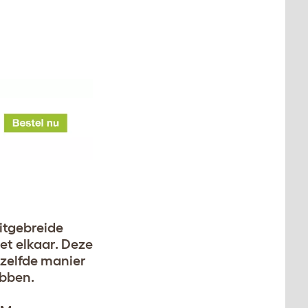
itgebreide
et elkaar. Deze
ezelfde manier
ebben.