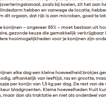
sverteringskanaal, zoals bij koeien, zit het aan he
blindedarm hebben en vanwege de locatie, hebben
m dit orgaan, dat rijk is aan microben, goed te la
 je konijnen – ongeveer 85% – moet bestaan uit h
aire, gezonde keuze die gemakkelijk verkrijgbaar 
e hooimogelijkheden voor je konijnen zijn onde
ijnen elke dag een kleine hoeveelheid brokjes gev
dig, afhankelijk van leeftijd, ras en grootte, maa
opje per konijn van 1,5 kg per dag. De rest van d
orkeur bladgroenten. Kleine hoeveelheden fruit k
 maar dan als traktatie en niet als onderdeel va