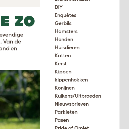
DIY
Enquêtes
E ZO
Gerbils
Hamsters
levendige
Honden
o.
Van de
Huisdieren
zond en
Katten
Kerst
Kippen
kippenhokken
Konijnen
Kuikens/Uitbroeden
Nieuwsbrieven
Parkieten
Pasen
Pride of Omlet