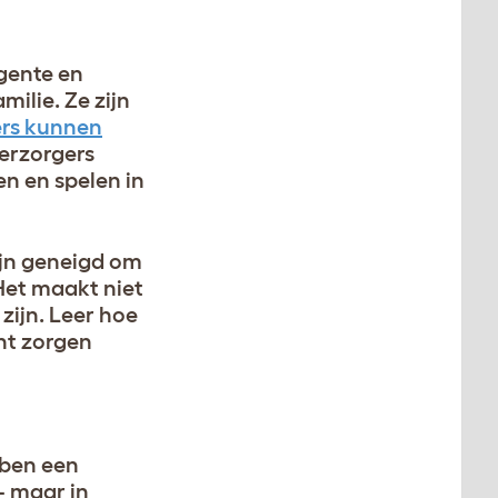
igente en
milie. Ze zijn
rs kunnen
verzorgers
en en spelen in
ijn geneigd om
 Het maakt niet
zijn. Leer hoe
unt zorgen
bben een
– maar in