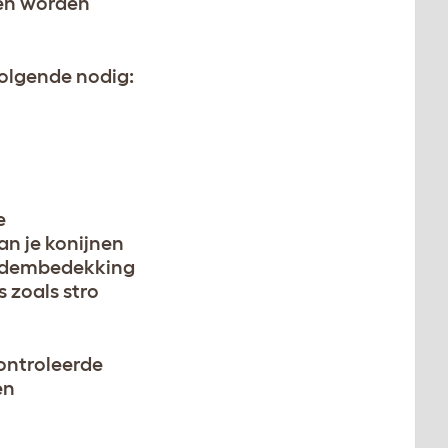
ren worden
volgende nodig:
e
n je konijnen
bodembedekking
 zoals stro
ontroleerde
en