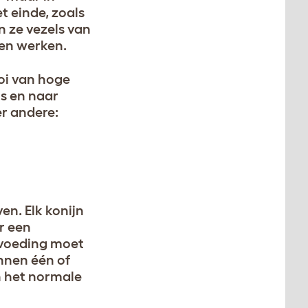
t einde, zoals
 ze vezels van
ten werken.
ooi van hoge
is en naar
r andere:
en. Elk konijn
r een
e voeding moet
unnen één of
n het normale