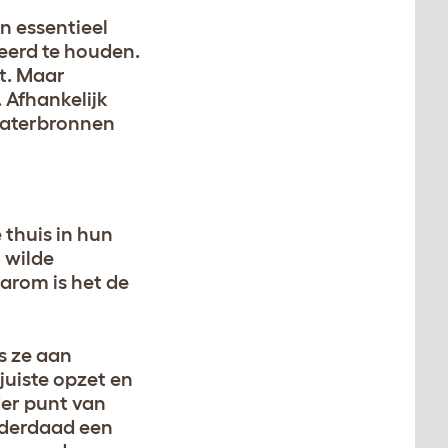
n essentieel
leerd te houden.
gt. Maar
 Afhankelijk
 waterbronnen
 thuis in hun
 wilde
arom is het de
s ze aan
juiste opzet en
der punt van
inderdaad een