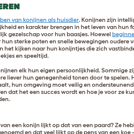
EREN
ben van konijnen als huisdier
. Konijnen zijn intell
jkheid en karakter brengen in het leven van hun fa
lijk gezelschap voor hun baasjes. Hoewel
beginne
r hun sterke poten en snelle bewegingen oudere 
 het kijken naar hun konijntjes die zich vastbind
oekjes en speeltijd.
onijnen elk hun eigen persoonlijkheid. Sommige z
ndere liever hun genegenheid tonen door te spelen.
 haalt, hun omgeving moet veilig en ondersteunend 
leren dat het een succes wordt en hoe je voor ze k
den.
el van een konijn lijkt op dat van een paard? Ze he
noemd en dat veel lijkt op de pens van een koe 