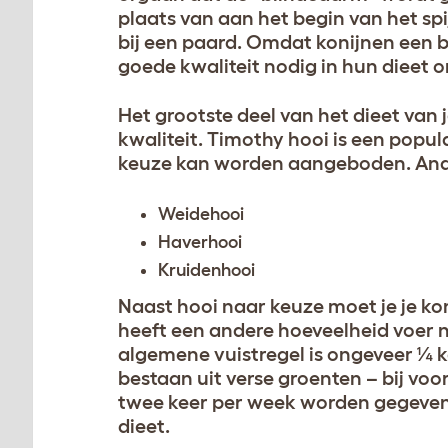
plaats van aan het begin van het spij
bij een paard. Omdat konijnen een 
goede kwaliteit nodig in hun dieet o
Het grootste deel van het dieet van
kwaliteit. Timothy hooi is een popul
keuze kan worden aangeboden. Ander
Weidehooi
Haverhooi
Kruidenhooi
Naast hooi naar keuze moet je je kon
heeft een andere hoeveelheid voer no
algemene vuistregel is ongeveer ¼ k
bestaan uit verse groenten – bij vo
twee keer per week worden gegeven,
dieet.