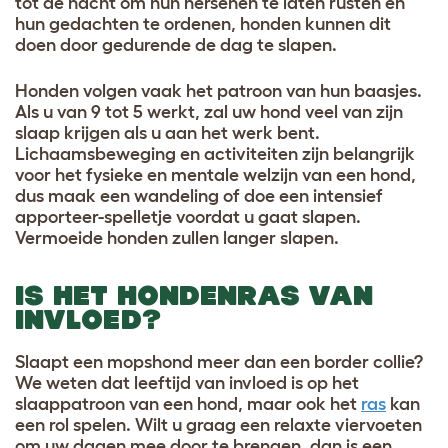
tot de nacht om hun hersenen te laten rusten en
hun gedachten te ordenen, honden kunnen dit
doen door gedurende de dag te slapen.
Honden volgen vaak het patroon van hun baasjes.
Als u van 9 tot 5 werkt, zal uw hond veel van zijn
slaap krijgen als u aan het werk bent.
Lichaamsbeweging en activiteiten zijn belangrijk
voor het fysieke en mentale welzijn van een hond,
dus maak een wandeling of doe een intensief
apporteer-spelletje voordat u gaat slapen.
Vermoeide honden zullen langer slapen.
IS HET HONDENRAS VAN
INVLOED?
Slaapt een mopshond meer dan een border collie?
We weten dat leeftijd van invloed is op het
slaappatroon van een hond, maar ook het
ras
kan
een rol spelen. Wilt u graag een relaxte viervoeten
om uw dagen mee door te brengen, dan is een