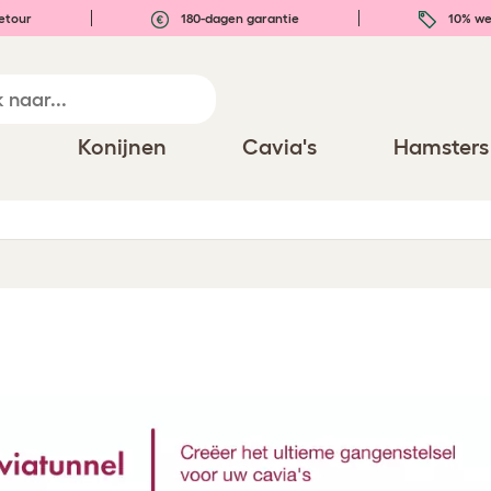
etour
180-dagen garantie
10% we
n
Konijnen
Cavia's
Hamsters