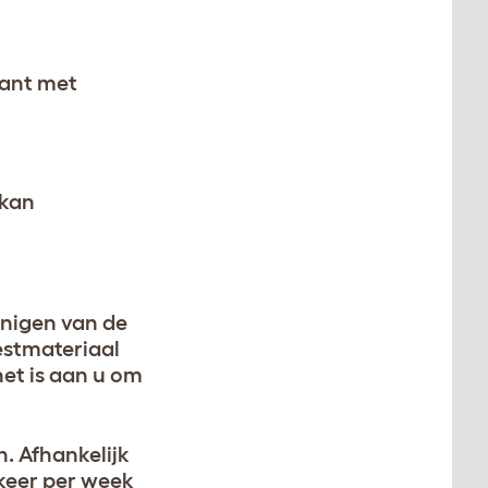
sant met
 kan
inigen van de
estmateriaal
et is aan u om
n. Afhankelijk
 keer per week