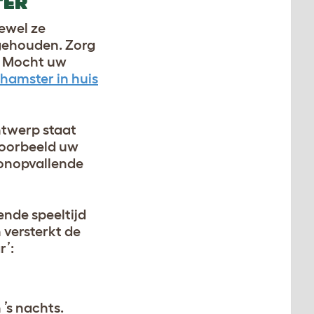
TER
oewel ze
 gehouden. Zorg
. Mocht uw
hamster in huis
ontwerp staat
voorbeeld uw
 onopvallende
ende speeltijd
 versterkt de
r’:
 ’s nachts.