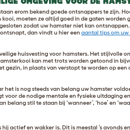
ILIGE OMGEVING VOOR DE HAMS
n staan erom bekend goede ontsnappers te zijn. H
 kooi, moeten ze altijd goed in de gaten worden
afgesloten zodat uw hamster niet kan ontsnappen
ontsnapt, dan vindt u hier een
aantal tips om uw 
veilige huisvesting voor hamsters. Het stijlvolle 
 hamsterkooi kan met trots worden getoond in bij
 gezin, in plaats van verstopt te worden op een
ar het is nog steeds van belang uw hamster voldo
rgt voor de nodige mentale en fysieke uitdaging en
van belang stil te staan bij ‘wanneer’, ‘hoe’ en ‘waa
hij actief en wakker is. Dit is meestal ’s avonds en