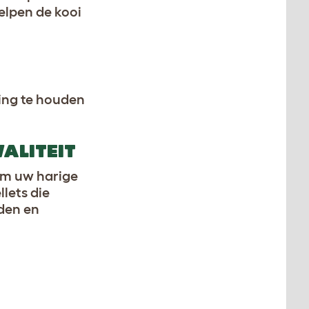
elpen de kooi
ing te houden
ALITEIT
 om uw harige
lets die
aden en