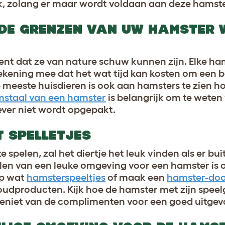
jk, zolang er maar wordt voldaan aan deze hamste
 DE GRENZEN VAN UW HAMSTER
ent dat ze van nature schuw kunnen zijn. Elke ham
rekening mee dat het wat tijd kan kosten om een
 meeste huisdieren is ook aan hamsters te zien ho
mstaal van een hamster
is belangrijk om te wete
iever niet wordt opgepakt.
T SPELLETJES
pelen, zal het diertje het leuk vinden als er buit
llen van een leuke omgeving voor een hamster is
op wat
hamsterspeeltjes
of maak een
hamster-doo
houdproducten. Kijk hoe de hamster met zijn speel
geniet van de complimenten voor een goed uitgev