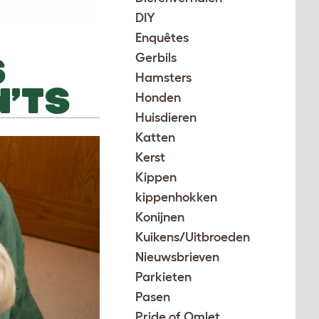
DIY
Enquêtes
S
Gerbils
Hamsters
N’TS
Honden
Huisdieren
Katten
Kerst
Kippen
kippenhokken
Konijnen
Kuikens/Uitbroeden
Nieuwsbrieven
Parkieten
Pasen
Pride of Omlet