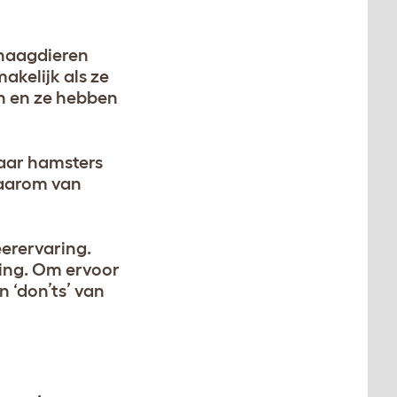
knaagdieren
akelijk als ze
n en ze hebben
maar hamsters
daarom van
eerervaring.
ding. Om ervoor
n ‘don’ts’ van