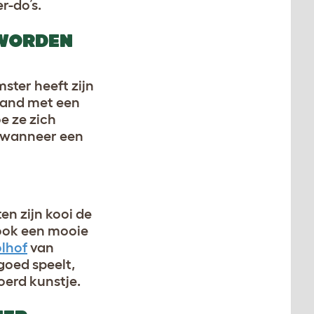
r-do’s.
 WORDEN
ster heeft zijn
 band met een
e ze zich
n wanneer een
en zijn kooi de
 ook een mooie
lhof
van
goed speelt,
oerd kunstje.