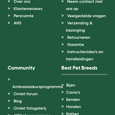
Over ons
Neem contact met
Klantenreviews
ons op
Persruimte
Veelgestelde vragen
AVG
Verzending &
bezorging
Retourneren
Garantie
Instructievideo's en
handleidingen
Community
Best Pet Breeds
Bijen
Ambassadeursprogramma
Cavia's
Omlet forum
Eenden
Blog
Honden
Omlet fotogalerij
Katten