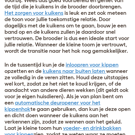
voorbij. Wees dus goed voorbereid en geniet van
de tijd die je kuikens in de brooder doorbrengen.
Het zorgen voor kuikens
is leuk en zet ook meteen
de toon voor jullie toekomstige relatie. Door
dagelijks met de kuikens om te gaan, bouw je een
band op en de kuikens zullen je daardoor snel
vertrouwen. De brooder is dus een ideale start voor
jullie relatie. Wanneer de kleine toom je vertrouwt,
wordt de transitie naar het hok nog gemakkelijker.
In de tussentijd kun je de
inloopren voor kippen
opzetten en de
kuikens naar buiten laten
wanneer
ze volledig in de veren zitten. Houd deze uitstapjes
wel kort, zodat ze het niet te koud krijgen, of de
aandacht van andere dieren wekken (dit geldt ook
voor je eigen huisdieren). Als je van plan bent om
een
automatische deuropener voor het
kippenhok
te gaan gebruiken, dan kun je deze open
en dicht doen wanneer de kuikens aan het
verkennen zijn, zodat ze wennen aan het geluid.
Laat je kleine toom hun
voeder- en drinkbakken
voor kippen
zien, zodat ze weten waar ze moeten