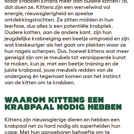
Maar krabben kittens meer dan oudere katten? Ja,
dat doen ze. Kittens zijn een wervelwind vol
energie, nieuwsgierigheid en speelse
ontdekkingstochten. Ze zitten midden in hun
leerfase, dus alles is een potentiële krabplek.
Oudere katten, aan de andere kant, zijn hun
jeugdelijke krabneiging een beetje ontgroeid en zijn
wat kieskeuriger als het gaat om plekken waar ze
hun nagels scherpen. Dus, hoewel kittens wat meer
geneigd zijn om je meubels tot versnipperde kunst
te maken, kun je, met een beetje training en de
juiste krabpaal, jouw meubels redden van de
ondergang én tegemoet komen aan het instinct
van de kitten om te krabben.
WAAROM KITTENS EEN
KRABPAAL NODIG HEBBEN
Kittens zijn nieuwsgierige dieren en hebben een
krabpaal net zo hard nodig als superhelden hun
cape. Met hun aangeboren behoefte om te