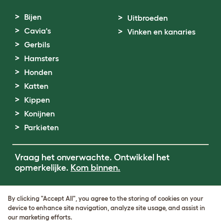
Bijen
Uitbroeden
Cavia's
Vinken en kanaries
Gerbils
Hamsters
Honden
Katten
Kippen
Konijnen
Parkieten
Vraag het onverwachte. Ontwikkel het
opmerkelijke.
Kom binnen.
Terms of Use
By clicking "Accept All", you agree to the storing of cookies on your
Cookie & Privacy Policy
device to enhance site navigation, analyze site usage, and assist in
Cookie Settings
our marketing efforts.