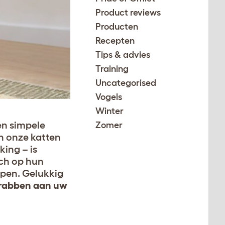
Product reviews
Producten
Recepten
Tips & advies
Training
Uncategorised
Vogels
Winter
 en simpele
Zomer
n onze katten
ing – is
ich op hun
ppen. Gelukkig
krabben aan uw