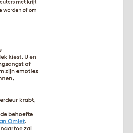
uters met krijt
te worden of om
e
k kiest. U en
ngsangst of
om zijn emoties
unnen,
.
erdeur krabt,
 de behoefte
van Omlet
.
 naartoe zal