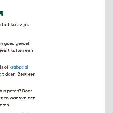
N
het kat-zijn.
en goed gevoel
geeft katten een
ls of
krabpaal
at doen. Best een
hun poten? Door
 reden waarom een
eren.