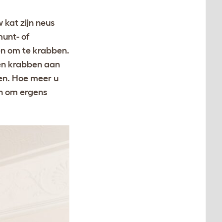
 kat zijn neus
munt- of
en om te krabben.
en krabben aan
en. Hoe meer u
en om ergens