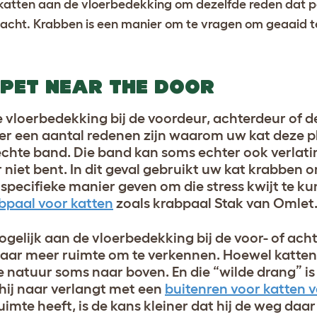
atten aan de vloerbedekking om dezelfde reden dat pe
dacht. Krabben is een manier om te vragen om geaaid 
PET NEAR THE DOOR
e vloerbedekking bij de voordeur, achterdeur of d
r een aantal redenen zijn waarom uw kat deze ple
echte band. Die band kan soms echter ook verlati
 niet bent. In dit geval gebruikt uw kat krabben 
 specifieke manier geven om die stress kwijt te k
paal voor katten
zoals krabpaal Stak van Omlet
elijk aan de vloerbedekking bij de voor- of acht
 naar meer ruimte om te verkennen. Hoewel katten
 natuur soms naar boven. En die “wilde drang” is
hij naar verlangt met een
buitenren voor katten 
mte heeft, is de kans kleiner dat hij de weg daar