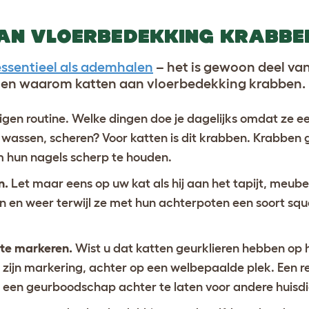
AN VLOERBEDEKKING KRABBE
 essentieel als ademhalen
– het is gewoon deel van 
enen waarom katten aan vloerbedekking krabben.
gen routine. Welke dingen doe je dagelijks omdat ze e
t wassen, scheren? Voor katten is dit krabben. Krabben 
m hun nagels scherp te houden.
n.
Let maar eens op uw kat als hij aan het tapijt, meube
en weer terwijl ze met hun achterpoten een soort squ
 te markeren.
Wist u dat katten geurklieren hebben op 
of zijn markering, achter op een welbepaalde plek. Een
 een geurboodschap achter te laten voor andere huisdi