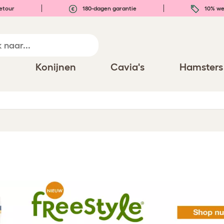
etour
180-dagen garantie
10% we
n
Konijnen
Cavia's
Hamsters