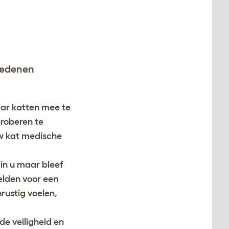
 redenen
aar katten mee te
proberen te
uw kat medische
in u maar bleef
elden voor een
rustig voelen,
de veiligheid en