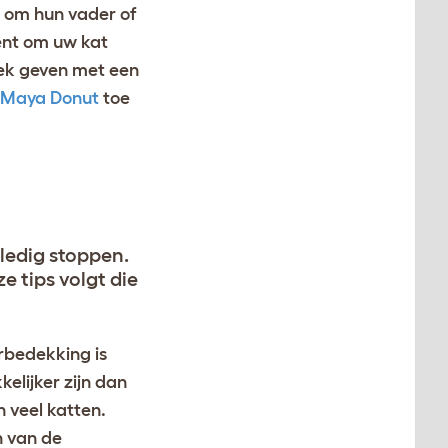
n om hun vader of
ent om uw kat
lek geven met een
 Maya Donut
toe
lledig stoppen.
e tips volgt die
rbedekking is
kelijker zijn dan
n veel katten.
n van de