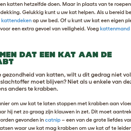
n katten hetzelfde doen. Maar in plaats van te roepe
ekking. Gelukkig kunt u uw kat helpen. Als u bereid b
n
kattendeken
op uw bed. Of u kunt uw kat een eigen p
voor een extra gevoel van veiligheid. Voeg
kattenmand
OMEN DAT EEN KAT AAN DE
ABT
gezondheid van katten, wilt u dit gedrag niet vo
lachtoffer moet blijven? Niet als u enkele van dez
ns anders te krabben.
nier om uw kat te laten stoppen met krabben aan vloe
r hij net zo graag zijn klauwen in zet. Dit moet aantrek
worden gevonden in
catnip
– een van de grote liefdes va
aatsen waar uw kat mag krabben om uw kat af te leide