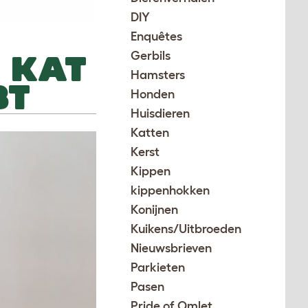
DIY
Enquêtes
 KAT
Gerbils
Hamsters
BT
Honden
Huisdieren
Katten
Kerst
Kippen
kippenhokken
Konijnen
Kuikens/Uitbroeden
Nieuwsbrieven
Parkieten
Pasen
Pride of Omlet