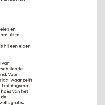
pelen en
om uit te
 hij een eigen
s van
rschillende
ond. Voor
riaal waar zelfs
y-trainingsmat
 hoes van het
 de
lfs gratis.