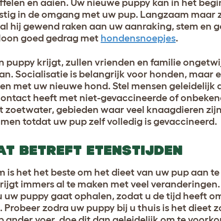
felen en aaien. Uw nieuwe puppy kan in het begi
stig in de omgang met uw pup. Langzaam maar ze
al hij gewend raken aan uw aanraking, stem en 
loon goed gedrag met
hondensnoepjes
.
 puppy krijgt, zullen vrienden en familie ongetwi
n. Socialisatie is belangrijk voor honden, maar e
aken met uw nieuwe hond. Stel mensen geleidelijk
contact heeft met niet-gevaccineerde of onbeke
 zoetwater, gebieden waar veel knaagdieren zijn
en totdat uw pup zelf volledig is gevaccineerd.
T BETREFT ETENSTIJDEN
is het het beste om het dieet van uw pup aan te
 krijgt immers al te maken met veel veranderingen
u uw puppy gaat ophalen, zodat u de tijd heeft o
. Probeer zodra uw puppy bij u thuis is het dieet
op ander voer, doe dit dan geleidelijk om te voor