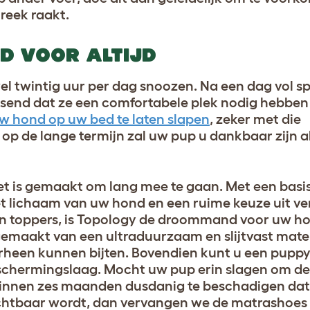
reek raakt.
D VOOR ALTIJD
wel twintig uur per dag snoozen. Na een dag vol s
ssend dat ze een comfortabele plek nodig hebben 
w hond op uw bed te laten slapen
, zeker met die
 de lange termijn zal uw pup u dankbaar zijn als
t is gemaakt om lang mee te gaan. Met een basi
t lichaam van uw hond en een ruime keuze uit ve
en toppers, is Topology de droommand voor uw h
 gemaakt van een ultraduurzaam en slijtvast mate
rheen kunnen bijten. Bovendien kunt u een pupp
eschermingslaag. Mocht uw pup erin slagen om de
innen zes maanden dusdanig te beschadigen dat
htbaar wordt, dan vervangen we de matrashoes ze