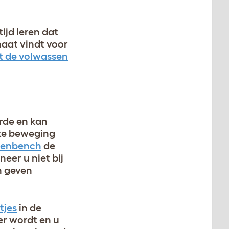
ijd leren dat
maat vindt voor
t de volwassen
rde en kan
lke beweging
enbench
de
eer u niet bij
n geven
tjes
in de
r wordt en u