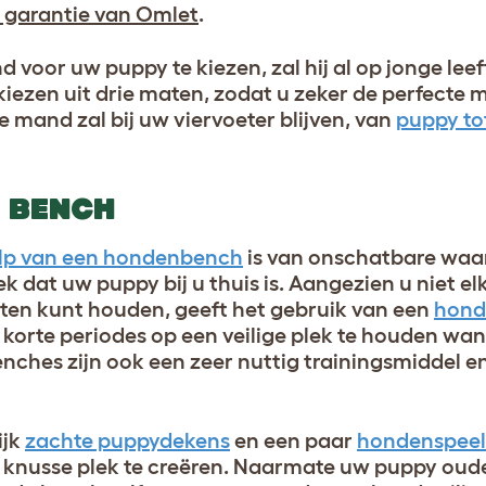
 garantie van Omlet
.
 voor uw puppy te kiezen, zal hij al op jonge leeft
t kiezen uit drie maten, zodat u zeker de perfecte 
mand zal bij uw viervoeter blijven, van
puppy to
N BENCH
ulp van een hondenbench
is van onschatbare waa
k dat uw puppy bij u thuis is. Aangezien u niet e
ten kunt houden, geeft het gebruik van een
hond
rte periodes op een veilige plek te houden wann
nches zijn ook een zeer nuttig trainingsmiddel e
ijk
zachte puppydekens
en een paar
hondenspeel
knusse plek te creëren. Naarmate uw puppy oude