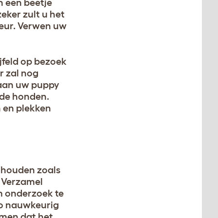
n een beetje
ker zult u het
geur. Verwen uw
jfeld op bezoek
r zal nog
 aan uw puppy
nde honden.
 en plekken
 houden zoals
. Verzamel
m onderzoek te
 zo nauwkeurig
komen dat het