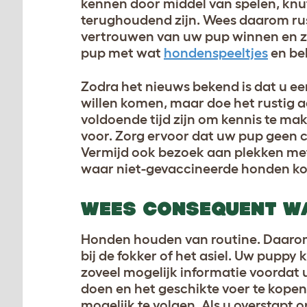
kennen door middel van spelen, knuf
terughoudend zijn. Wees daarom ru
vertrouwen van uw pup winnen en z
pup met wat
hondenspeeltjes
en be
Zodra het nieuws bekend is dat u een
willen komen, maar doe het rustig aa
voldoende tijd zijn om kennis te m
voor. Zorg ervoor dat uw pup geen 
Vermijd ook bezoek aan plekken met
waar niet-gevaccineerde honden kom
WEES CONSEQUENT WA
Honden houden van routine. Daarom 
bij de fokker of het asiel. Uw puppy
zoveel mogelijk informatie voordat 
doen en het geschikte voer te kopen
mogelijk te volgen. Als u overstapt 