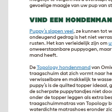
gevoelige maagje van uw pup van st
VIND EEN HONDENMAN
Puppy’s slapen veel
, ze kunnen tot 
ondeugend gedrag is het niet verra
rusten. Het kan verleidelijk zijn om
u
onweerstaanbare puppyogen, maar op
mand heeft.
De
Topology hondenmand
van Omle
traagschuim dat zich vormt naar he
verwisselbare en makkelijk te wass
puppy’s is de quilted topper ideaal,
de scherpste puppytandjes niet doo
onder de topper leggen als extra b
traagschuimmatras van Topology b
waterdichte matrashoes eronder zic