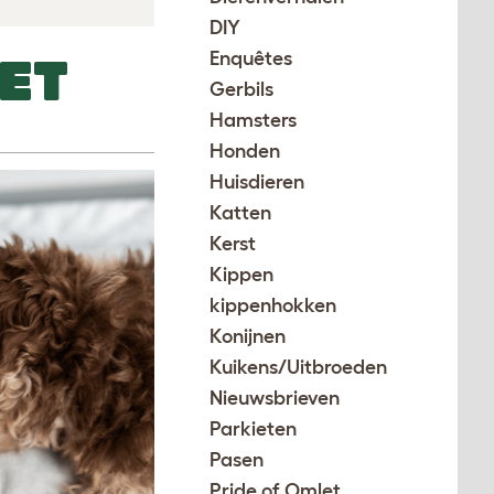
DIY
Enquêtes
ET
Gerbils
Hamsters
Honden
Huisdieren
Katten
Kerst
Kippen
kippenhokken
Konijnen
Kuikens/Uitbroeden
Nieuwsbrieven
Parkieten
Pasen
Pride of Omlet