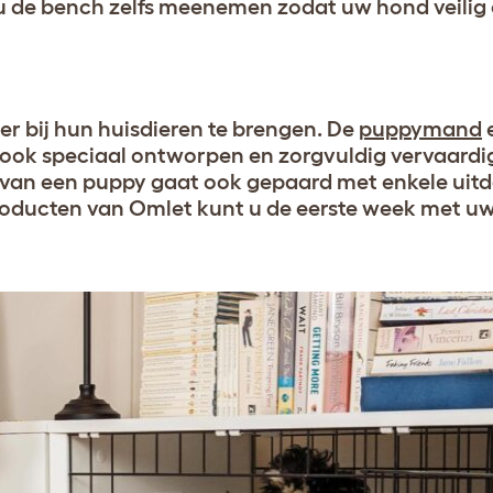
t u de bench zelfs meenemen zodat uw hond veili
r bij hun huisdieren te brengen. De
puppymand
 ook speciaal ontworpen en zorgvuldig vervaardi
n van een puppy gaat ook gepaard met enkele uit
producten van Omlet kunt u de eerste week met u