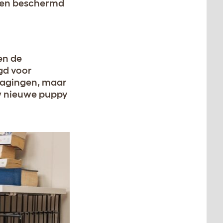
g en beschermd
en de
gd voor
dagingen, maar
w nieuwe puppy