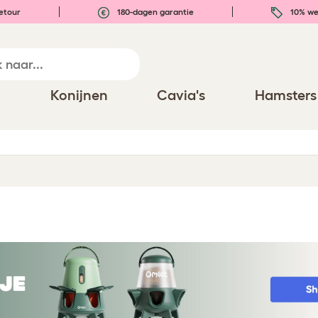
etour
180-dagen garantie
10% we
n
Konijnen
Cavia's
Hamsters