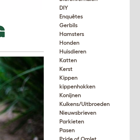
DIY
Enquêtes
G
Gerbils
Hamsters
Honden
Huisdieren
Katten
Kerst
Kippen
kippenhokken
Konijnen
Kuikens/Uitbroeden
Nieuwsbrieven
Parkieten
Pasen
Pride of Omlet