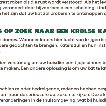
st raken als die rust wordt verstoord. Als het le
ng verandert door bijvoorbeeld een scheiding, kind
n het zijn dat uw kat zal proberen te ontsnappen
IS OP ZOEK NAAR EEN KROLSE K
j de dames. Wanneer katers hier lucht van krijgen i
re gedachten te brengen. Katers zullen hun inst
n
.
hien verstandig om uw huisdier een tijdje binnen 
 te maken.
Een andere oplossing is om uw kat te la
T
schien minder bedreigende, redenen hebben be
 om naar de serieuzere oorzaken te kijken. Deze
eranderingen in de thuisomgeving, wat bij huisd