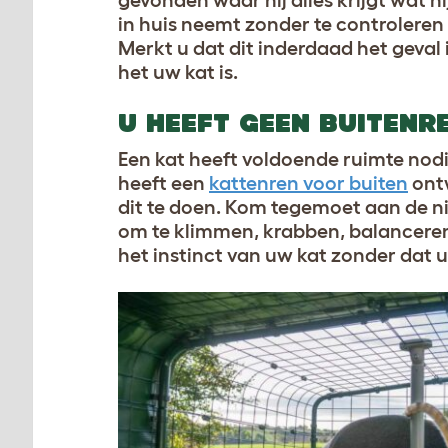
gevonden waar hij alles krijgt wat 
in huis neemt zonder te controleren 
Merkt u dat dit inderdaad het geval 
het uw kat is
.
U HEEFT GEEN BUITENR
Een kat heeft voldoende ruimte nodi
heeft een
kattenren voor buiten
ontw
dit te doen. Kom tegemoet aan de n
om te klimmen, krabben, balanceren 
het instinct van uw kat zonder dat 