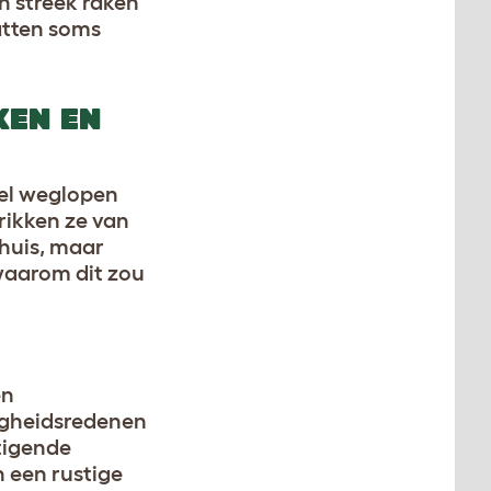
n streek raken
atten soms
KEN EN
nel weglopen
rikken ze van
huis, maar
waarom dit zou
en
ligheidsredenen
tigende
 een rustige