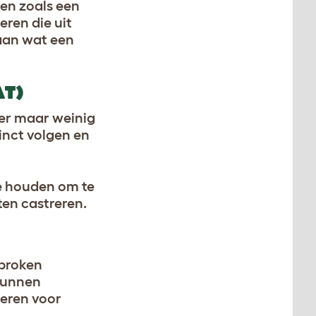
ven zoals een
eren die uit
 aan wat een
AT)
s er maar weinig
inct volgen en
te houden om te
ten castreren.
sproken
 kunnen
ieren voor