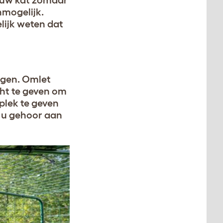
d uw kat zomaar
nmogelijk.
lijk weten dat
jgen. Omlet
cht te geven om
plek te geven
t u gehoor aan