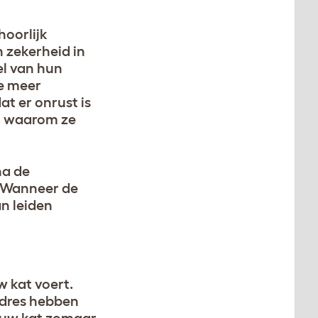
hoorlijk
n zekerheid in
el van hun
ze meer
t er onrust is
, waarom ze
na de
. Wanneer de
an leiden
w kat voert.
adres hebben