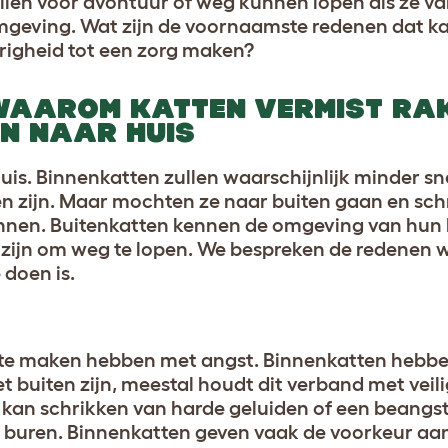
ilen voor avontuur of weg kunnen lopen als ze va
mgeving. Wat zijn de voornaamste redenen dat k
righeid tot een zorg maken
?
WAAROM KATTEN VERMIST RA
EN NAAR HUIS
is. Binnenkatten zullen waarschijnlijk minder s
en zijn. Maar mochten ze naar buiten gaan en sch
ennen. Buitenkatten kennen de omgeving van hun 
zijn om weg te lopen. We bespreken de redenen 
 doen is
.
k te maken hebben met angst. Binnenkatten hebb
 buiten zijn, meestal houdt dit verband met vei
 kan schrikken van harde geluiden of een beangs
buren. Binnenkatten geven vaak de voorkeur aan