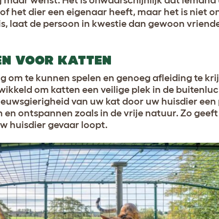
hij maar wenst. Het is onwaarschijnlijk dat ieman
of het dier een eigenaar heeft, maar het is niet o
is, laat de persoon in kwestie dan gewoon vriende
EN VOOR KATTEN
g om te kunnen spelen en genoeg afleiding te kri
ikkeld om katten een veilige plek in de buitenlu
ieuwsgierigheid van uw kat door uw huisdier een 
en ontspannen zoals in de vrije natuur. Zo geef
uw huisdier gevaar loopt
.